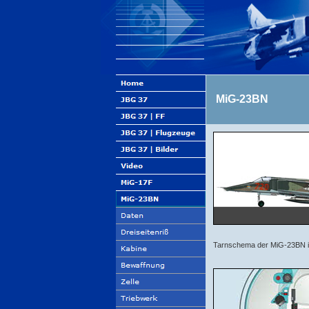
MiG-23BN
Tarnschema der MiG-23BN 